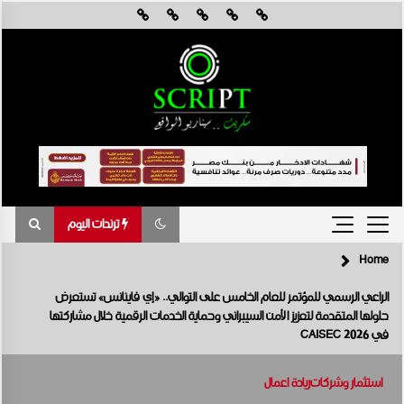
Skip
to
content
ترندات اليوم
Home
ترندات اليوم
الراعي الرسمي للمؤتمر للعام الخامس على التوالي.. «إي فاينانس» تستعرض
حلولها المتقدمة لتعزيز الأمن السيبراني وحماية الخدمات الرقمية خلال مشاركتها
القاهرة تستضيف أول ملتقى دولي في أفريقيا لمناقشة تأثيرات تغير المناخ
في CAISEC 2026
في هندسة الرياح
أغسطس 8, 2026
استثمار وشركات
ريادة اعمال