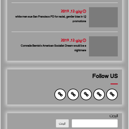
يونيو 13, 2019
12 white men sue San Francisco PD for racial, gender bias in
promotions
يونيو 13, 2019
Comrade Bernie’s American Socialist Dream would be a
nightmare
Follow US
البحث
البحث