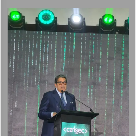
أكبر بطارية في تاريخ سلسلة vivo Y تشعل المنافسة في مصر مع إطلاق vivo
Y500، المزود ببطارية BlueVolt رائدة بسعة 8100 مللي أمبير
أغسطس 5, 2026
19 نوفمبر.. إنطلاق 《أوتو إكس》 أكبر معرض لموزعين السيارات
المعتمدين في مصر
أغسطس 5, 2026
جيب Jeep®️ تحتفل بمرور 85 عامًا على انطلاق أيقونة عالمية صنعت مفهوم
المغامرة وأعادت تعريف سيارات الـ SUV
أغسطس 4, 2026
شركة RAKICT تعلن عن شراكة استراتيجية مع MCS لإطلاق محفظة
التدريب الرسمية لكاسبرسكي
أغسطس 4, 2026
“رئيس مجلس القضاء الأعلى” يوقّع بروتوكول تعاون مع “الهيئة القومية
للبريد” لتقديم خدمة الإعلان الإلكتروني المسجل
أغسطس 4, 2026