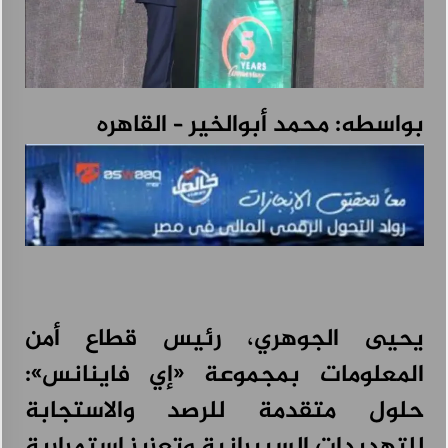
هيونداي تطلق حملة “راحة بالك” لتمكين العملاء من اتخاذ قرارات أكثر ذكاءً
عند امتلاك السيارات
أغسطس 4, 2026
بواسطه: محمد أبوالخير – القاهره
يحيى الجوهري، رئيس قطاع أمن
المعلومات بمجموعة «إي فاينانس»:
حلول متقدمة للرصد والاستجابة
للتهديدات السيبرانية وتعزيز استمرارية