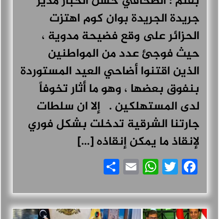
بقلم : الصحافي حسن الخباز مدير
جريدة الجريدة بوان كوم اهتزت
الحزائر على وقع فضيحة مدوية ،
حيث فوجئ عدد من المواطنين
الذين اقتنوا أضاحي العيد المستوردة
بنفوق بعضها ، وهو ما أثار تخوفاً
لدى المستهلكين . إلا ان سلطات
جارتنا الشرقية تدخلت بشكل فوري
لإنقاذ ما يمكن إنقاذه […]
Share
WhatsApp
Email
Facebook
Twitter