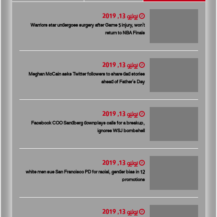
يونيو 13, 2019
Warriors star undergoes surgery after Game 5 injury, won’t
return to NBA Finals
يونيو 13, 2019
Meghan McCain asks Twitter followers to share dad stories
ahead of Father’s Day
يونيو 13, 2019
Facebook COO Sandberg downplays calls for a breakup,
ignores WSJ bombshell
يونيو 13, 2019
12 white men sue San Francisco PD for racial, gender bias in
promotions
يونيو 13, 2019