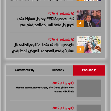
المؤشرات المالية الرئيسية
أغسطس 6, 2026
فيكسد مصر (FEDIS) وحلول تتشاركان في
4
تطوير أول منصة للسياحة الصحية في مصر
والشرق الأوسط وأفريقيا..
أغسطس 6, 2026
بنك مصر يشارك في فعالية “اليوم العالمي لل
5
شباب” ويقدم العديد من العروض المجانية دع
مًا للشمول المالي تحت رعاية البنك المركزي الم
صري
Comments
Recent
Popular
يونيو 13, 2019
Warriors star undergoes surgery after Game 5 injury, won’t
return to NBA Finals
يونيو 13, 2019