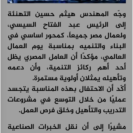
هيونداي تطلق حملة “راحة بالك” لتمكين العملاء من اتخاذ قرارات أكثر ذكاءً
عند امتلاك السيارات
وجّه المهندس هيثم حسين التهنئة
أغسطس 4, 2026
إلى الرئيس عبد الفتاح السيسي،
ولعمال مصر جميعاََ، كمحور اساسي في
البناء والتنميه بمناسبة يوم العمال
العالمي، مؤكدًا أن العامل المصري يظل
أحد أهم ركائز التنمية، وأن دعمه
وتأهيله يمثلان أولوية مستمرة.
أكّد أن الاحتفال بهذه المناسبة يتجسد
عمليًا من خلال التوسع في مشروعات
التدريب والتأهيل وخلق فرص العمل.
مشيرًا إلى أن نقل الخبرات الصناعية