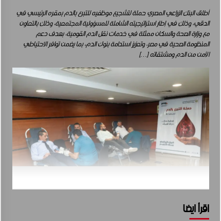
أطلق البنك الزراعي المصري حملة لتشجيع موظفيه للتبرع بالدم بمقره الرئيسي في
الدقي، وذلك في إطار استراتيجيته الشاملة للمسؤولية المجتمعية، وذلك بالتعاون
مع وزارة الصحة والسكان ممثلة في خدمات نقل الدم القومية، بهدف دعم
المنظومة الصحية في مصر، وتعزيز استدامة بنوك الدم، بما يضمن توافر الاحتياطي
الآمن من الدم ومشتقاته […]
اقرأ ايضا