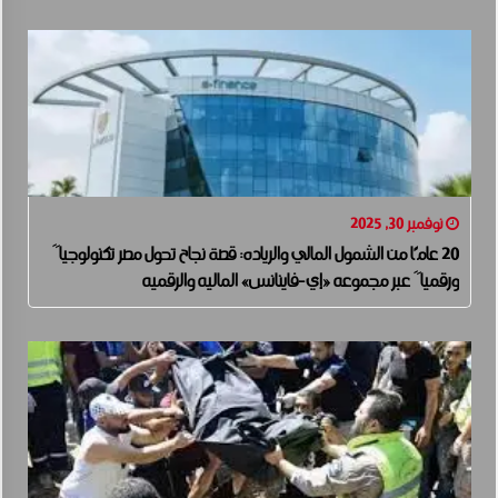
نوفمبر 30, 2025
20 عامًا من الشمول المالي والرياده: قصة نجاح تحول مصر تكنولوجياََ
ورقمياََ عبر مجموعه «إي-فاينانس» الماليه والرقميه