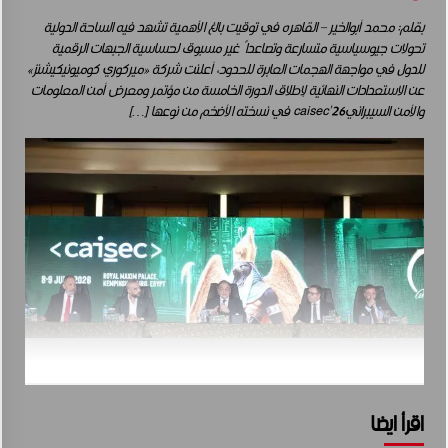
بقلم: محمد أبوالخير – القاهره في توقيت بالغ الأهمية تشهد فيه الساحة الدولية
تحولات جيوسياسية متسارعة وتصاعداً غير مسبوق لحساسية الجبهات الرقمية
للدول في مواجهة الهجمات العابرة للحدود، أعلنت شركة «ميركوري كوميونيكيشنز»
عن الاستعدادات النهائية لإطلاق الدورة الخامسة من مؤتمر ومعرض أمن المعلومات
والأمن السيبرانيcaisec’26 في نسخته الأضخم من نوعها […]
اقرأ ايضا