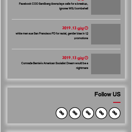
Facebook COO Sandberg downplays calls for a breakup,
ignores WSJ bombshell
يونيو 13, 2019
12 white men sue San Francisco PD for racial, gender bias in
promotions
يونيو 13, 2019
Comrade Bernie’s American Socialist Dream would be a
nightmare
Follow US