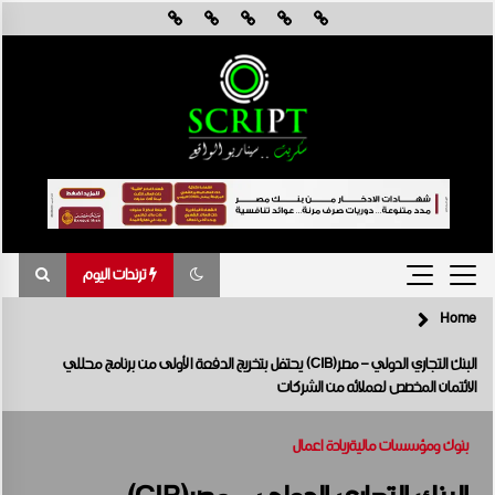
Skip
to
content
ترندات اليوم
Home
ترندات اليوم
البنك التجاري الدولي – مصر(CIB) يحتفل بتخريج الدفعة الأولى من برنامج محللي
الائتمان المخصص لعملائه من الشركات
جي آي جي مصر حياة تكافل تحقق أداءً مالياً استثنائياً خلال عام 2025 مع نمو
قوي في جميع المؤشرات المالية الرئيسية
أغسطس 6, 2026
بنوك ومؤسسات مالية
ريادة اعمال