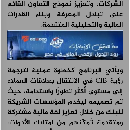
الشركات، وتعزيز نموذج التعاون القائم
علامة CHERY تقدم دليلاً للقيادة خلال فصل الصيف،
أغسطس 3, 2026
على تبادل المعرفة وبناء القدرات
المالية والتحليلية المتقدمة.
ويأتي البرنامج كخطوة عملية لترجمة
رؤية CIB في الانتقال بعلاقات العملاء
إلى مستوى أكثر تطورًا واستدامة، حيث
تم تصميمه ليخدم المؤسسات الشريكة
للبنك من خلال تعزيز لغة مالية مشتركة
ومتقدمة تُمكّنهم من امتلاك الأدوات،