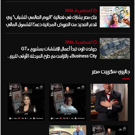
وأفريقيا..
أغسطس 6, 2026
بنك مصر يشارك في فعالية “اليوم العالمي للشباب” وي
قدم العديد من العروض المجانية دعمًا للشمول المالي
تحت رعاية البنك المركزي المصري
أغسطس 5, 2026
جولدن تاون تبدأ أعمال الإنشاءات بمشروع «GT
Business City» بالتزامن مع طرح المرحلة الأولى للبيع..
وتنفيذ مبكر يعزز ثقة المستثمرين
جاليري سكريبت مصر