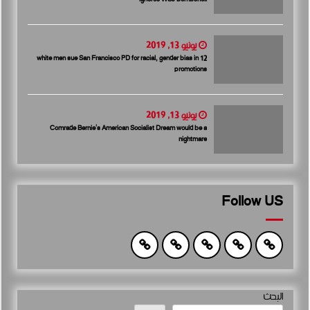
يونيو 13, 2019
12 white men sue San Francisco PD for racial, gender bias in
promotions
يونيو 13, 2019
Comrade Bernie’s American Socialist Dream would be a
nightmare
Follow US
البحث