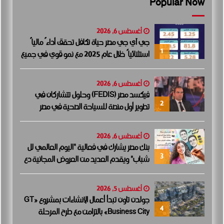
Popular Now
أغسطس 6, 2026
جي آي جي مصر حياة تكافل تحقق أداءً مالياً
1
استثنائياً خلال عام 2025 مع نمو قوي في جميع
المؤشرات المالية الرئيسية
أغسطس 6, 2026
فيكسد مصر (FEDIS) وحلول تتشاركان في
2
تطوير أول منصة للسياحة الصحية في مصر
والشرق الأوسط وأفريقيا..
أغسطس 6, 2026
بنك مصر يشارك في فعالية “اليوم العالمي لل
3
شباب” ويقدم العديد من العروض المجانية دع
مًا للشمول المالي تحت رعاية البنك المركزي الم
صري
أغسطس 5, 2026
جولدن تاون تبدأ أعمال الإنشاءات بمشروع «GT
4
Business City» بالتزامن مع طرح المرحلة