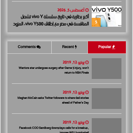
الأولى للبيع.. وتنفيذ مبكر يعزز ثقة المستثمرين
أغسطس 5, 2026
أكبر بطارية في تاريخ سلسلة vivo Y تشعل
5
المنافسة في مصر مع إطلاق vivo Y500، المزود
ببطارية BlueVolt رائدة بسعة 8100 مللي أمبير
Comments
Recent
Popular
يونيو 13, 2019
Warriors star undergoes surgery after Game 5 injury, won’t
return to NBA Finals
يونيو 13, 2019
Meghan McCain asks Twitter followers to share dad stories
ahead of Father’s Day
يونيو 13, 2019
Facebook COO Sandberg downplays calls for a breakup,
ignores WSJ bombshell