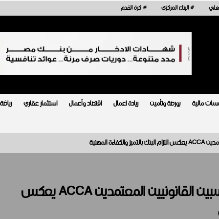
أهلي
# البنك المركزى
# كرة القدم
سات مالية
بورصة وتأمين
ريادة اعمال
اقتصاد وأعمال
استثمار عقاري
رياضة
ل
فيكسد مصر (FEDIS) وحلول تتشاركان في تطوير أول
منصة للسياحة الصحية في مصر والشرق الأوسط وأفريقيا..
تجديد إجازة CIB من جمعية المحاسبين القانونيين المعتمدين ACCA يعكس
أغسطس 6, 2026