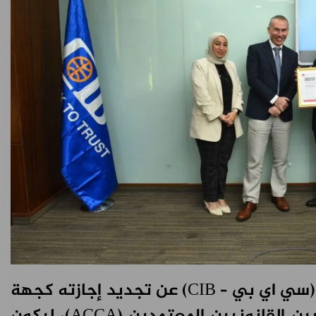
أعلن البنك التجاري الدولي – مصر (سي اي بي – CIB) عن تجديد إجازته كجهة