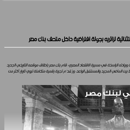
نائية لزائريه بجولة افتراضية داخل متحف بنك مصر
 وريادته الراسخة في مسيرة الاقتصاد المصري، قام بنك مصر بإطلاق موقعه التاريخي الجديد
الذي يُجسّد رؤيته في الربط بين الماضي المجيد والمستقبل الواعد، ويُقدّم تجربة رقمية متكاملة تروي تاريخ أكثر من