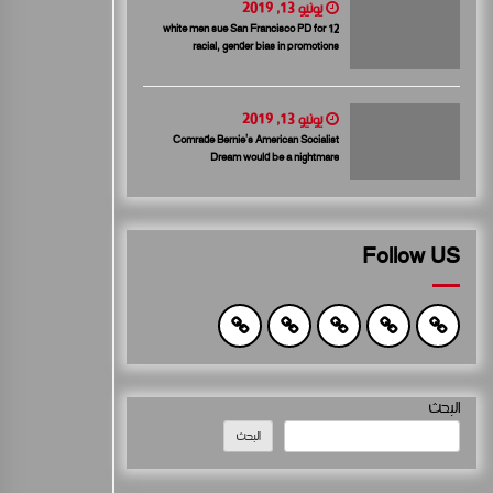
يونيو 13, 2019
12 white men sue San Francisco PD for
racial, gender bias in promotions
يونيو 13, 2019
Comrade Bernie’s American Socialist
Dream would be a nightmare
Follow US
البحث
البحث