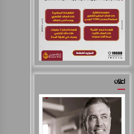
19 نوفمبر.. إنطلاق 《أوتو إكس》 أكبر معرض لموزعين
السيارات المعتمدين في مصر
أغسطس 5, 2026
“رئيس مجلس القضاء الأعلى” يوقّع بروتوكول تعاون مع
“الهيئة القومية للبريد” لتقديم خدمة الإعلان الإلكتروني
المسجل
أغسطس 4, 2026
علامة CHERY تقدم دليلاً للقيادة خلال فصل الصيف،
أغسطس 3, 2026
اعلان