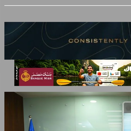
أكبر بطارية في تاريخ سلسلة vivo Y تشعل المنافسة في
مصر مع إطلاق vivo Y500، المزود ببطارية BlueVolt رائدة
بسعة 8100 مللي أمبير
أغسطس 5, 2026
شركة RAKICT تعلن عن شراكة استراتيجية مع MCS
لإطلاق محفظة التدريب الرسمية لكاسبرسكي
أغسطس 4, 2026
بعد إعادة هيكلة شاملة.. ERG Developments تدشن
مرحلة جديدة من النمو بدعم مالي بقيمة 700 مليون جنيه
أغسطس 3, 2026