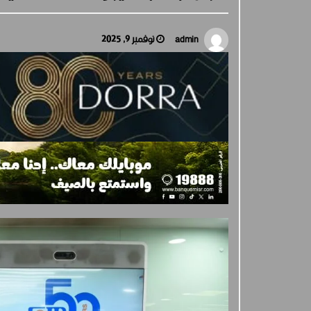
جولدن تاون تبدأ أعمال الإنشاءات بمشروع «GT Business
City» بالتزامن مع طرح المرحلة الأولى للبيع.. وتنفيذ مبكر
يعزز ثقة المستثمرين
نوفمبر 9, 2025
admin
أغسطس 5, 2026
جيب Jeep®️ تحتفل بمرور 85 عامًا على انطلاق أيقونة
عالمية صنعت مفهوم المغامرة وأعادت تعريف سيارات الـ
SUV
أغسطس 4, 2026
هيونداي تطلق حملة “راحة بالك” لتمكين العملاء من اتخاذ
قرارات أكثر ذكاءً عند امتلاك السيارات
أغسطس 4, 2026