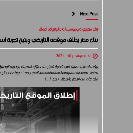
Next Post
بنك مصر
بنوك ومؤسسات مالية
ريادة اعمال
بنك مصر يطلق موقعه التاريخي ويتيح تجربة استث
الأثنين نوفمبر 10 , 2025
بواسطه :رانيا عمران في خطوة تعبّر عن اعتزازه العميق بجذوره الوطنية
بعنوان bmhistorical.banquemisr.com، 
مئة عام من الإنجاز والعطاء. يُعدّ […]