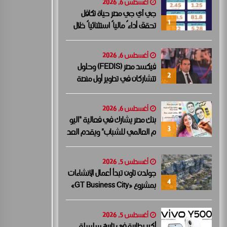
أغسطس 6, 2026
جي آي جي مصر حياة تكافل
1
تحقق أداءً مالياً استثنائياً خلال
عام 2025 مع نمو قوي في
جميع المؤشرات المالية الرئيسية
أغسطس 6, 2026
فيكسد مصر (FEDIS) وحلول
2
تتشاركان في تطوير أول منصة
للسياحة الصحية في مصر
والشرق الأوسط وأفريقيا..
أغسطس 6, 2026
بنك مصر يشارك في فعالية “اليو
3
م العالمي للشباب” ويقدم العد
يد من العروض المجانية دعمًا لل
شمول المالي تحت رعاية البنك ا
أغسطس 5, 2026
لمركزي المصري
جولدن تاون تبدأ أعمال الإنشاءات
4
بمشروع «GT Business City»
بالتزامن مع طرح المرحلة الأولى
للبيع.. وتنفيذ مبكر يعزز ثقة
أغسطس 5, 2026
المستثمرين
أكبر بطارية في تاريخ سلسلة