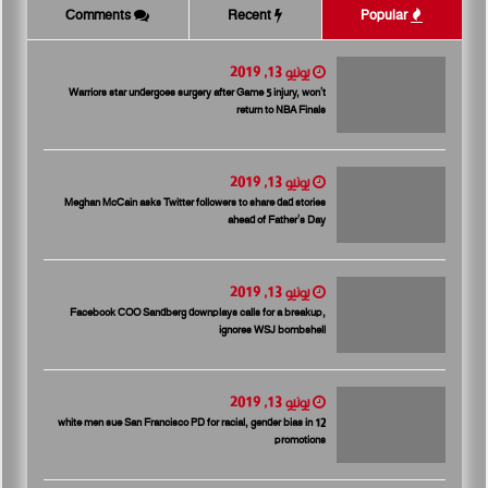
Comments
Recent
Popular
يونيو 13, 2019
Warriors star undergoes surgery after Game 5 injury, won’t
return to NBA Finals
يونيو 13, 2019
Meghan McCain asks Twitter followers to share dad stories
ahead of Father’s Day
يونيو 13, 2019
Facebook COO Sandberg downplays calls for a breakup,
ignores WSJ bombshell
يونيو 13, 2019
12 white men sue San Francisco PD for racial, gender bias in
promotions