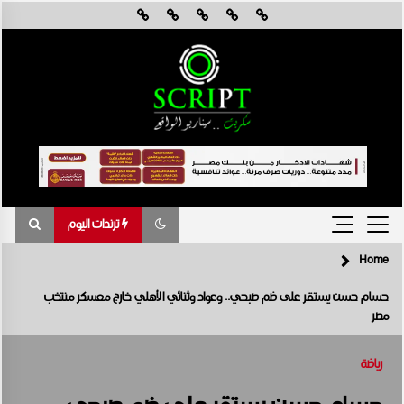
Skip
to
content
ترندات اليوم
Home
ترندات اليوم
حسام حسن يستقر على ضم صبحي.. وعواد وثنائي الأهلي خارج معسكر منتخب
مصر
جي آي جي مصر حياة تكافل تحقق أداءً مالياً استثنائياً خلال عام 2025 مع نمو
قوي في جميع المؤشرات المالية الرئيسية
أغسطس 6, 2026
رياضة