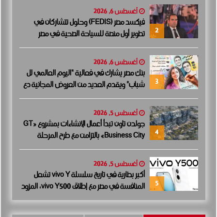
أغسطس 6, 2026
فيكسد مصر (FEDIS) وحلول تتشاركان في
2
تطوير أول منصة للسياحة الصحية في مصر
والشرق الأوسط وأفريقيا..
أغسطس 6, 2026
بنك مصر يشارك في فعالية “اليوم العالمي لل
3
شباب” ويقدم العديد من العروض المجانية دع
مًا للشمول المالي تحت رعاية البنك المركزي الم
صري
أغسطس 5, 2026
جولدن تاون تبدأ أعمال الإنشاءات بمشروع «GT
4
Business City» بالتزامن مع طرح المرحلة
الأولى للبيع.. وتنفيذ مبكر يعزز ثقة المستثمرين
أغسطس 5, 2026
أكبر بطارية في تاريخ سلسلة vivo Y تشعل
5
المنافسة في مصر مع إطلاق vivo Y500، المزود
ببطارية BlueVolt رائدة بسعة 8100 مللي أمبير