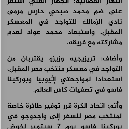
النهار الفضائية: الجهاز الفني استقر
علامة CHERY تقدم دليلاً للقيادة خلال فصل الصيف،
على ضم محمد صبحي حارس مرمى
أغسطس 3, 2026
نادي الزمالك للتواجد في المعسكر
المقبل، واستبعاد محمد عواد لعدم
مشاركته مع فريقه.
وأضاف: تريزيجيه وزيزو يقتربان من
التواجد في معسكر منتخب مصر المقبل،
استعدادا لمواجهتي إثيوبيا وبوركينا
فاسو في تصفيات كاس العالم.
وأتم: اتحاد الكرة قرر توفير طائرة خاصة
لمنتخب مصر للسفر إلى واجدوجو في
بوركينا فاسو يوم 7 سبتمبر لخوض