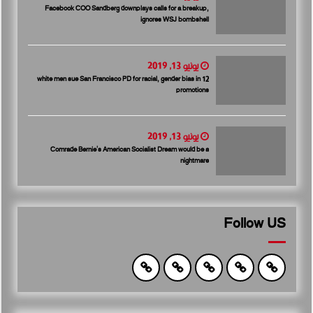
Facebook COO Sandberg downplays calls for a breakup,
ignores WSJ bombshell
يونيو 13, 2019
12 white men sue San Francisco PD for racial, gender bias in
promotions
يونيو 13, 2019
Comrade Bernie’s American Socialist Dream would be a
nightmare
Follow US