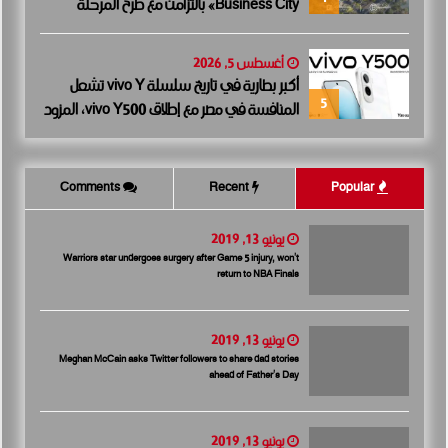
Business City» بالتزامن مع طرح المرحلة
الأولى للبيع.. وتنفيذ مبكر يعزز ثقة المستثمرين
أغسطس 5, 2026
أكبر بطارية في تاريخ سلسلة vivo Y تشعل
5
المنافسة في مصر مع إطلاق vivo Y500، المزود
ببطارية BlueVolt رائدة بسعة 8100 مللي أمبير
Comments
Recent
Popular
يونيو 13, 2019
Warriors star undergoes surgery after Game 5 injury, won’t
return to NBA Finals
يونيو 13, 2019
Meghan McCain asks Twitter followers to share dad stories
ahead of Father’s Day
يونيو 13, 2019