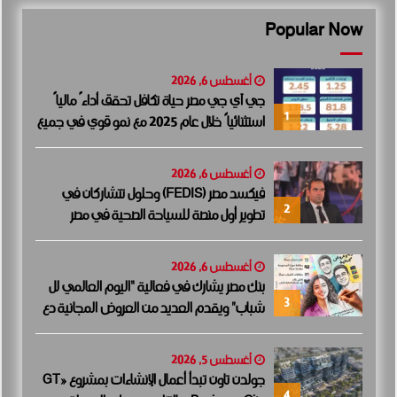
Popular Now
أغسطس 6, 2026
جي آي جي مصر حياة تكافل تحقق أداءً مالياً
1
استثنائياً خلال عام 2025 مع نمو قوي في جميع
المؤشرات المالية الرئيسية
أغسطس 6, 2026
فيكسد مصر (FEDIS) وحلول تتشاركان في
2
تطوير أول منصة للسياحة الصحية في مصر
والشرق الأوسط وأفريقيا..
أغسطس 6, 2026
بنك مصر يشارك في فعالية “اليوم العالمي لل
3
شباب” ويقدم العديد من العروض المجانية دع
مًا للشمول المالي تحت رعاية البنك المركزي الم
صري
أغسطس 5, 2026
جولدن تاون تبدأ أعمال الإنشاءات بمشروع «GT
4