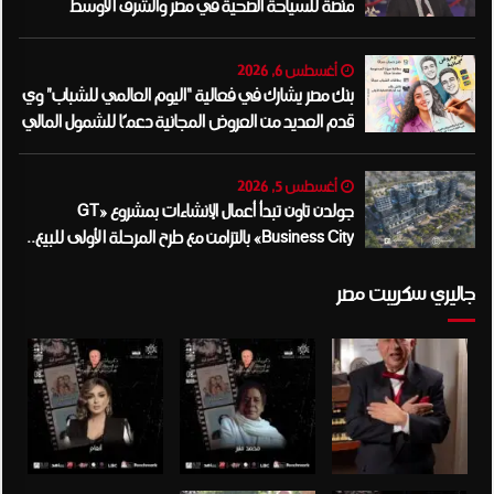
منصة للسياحة الصحية في مصر والشرق الأوسط
وأفريقيا..
أغسطس 6, 2026
بنك مصر يشارك في فعالية “اليوم العالمي للشباب” وي
قدم العديد من العروض المجانية دعمًا للشمول المالي
تحت رعاية البنك المركزي المصري
أغسطس 5, 2026
جولدن تاون تبدأ أعمال الإنشاءات بمشروع «GT
Business City» بالتزامن مع طرح المرحلة الأولى للبيع..
وتنفيذ مبكر يعزز ثقة المستثمرين
جاليري سكريبت مصر