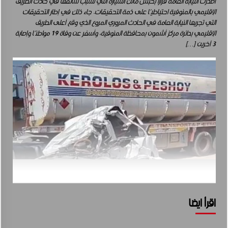
أصدرت النيابة العامة قرارا بحبس مالك السيارة التي تسبب سائقها في حادث الطريق
الإقليمي بالمنوفية احتياطيًا على ذمة التحقيقات. جاء ذلك في إطار التحقيقات
التي تجريها النيابة العامة في الحادث المروري المروع الذي وقع أعلى الطريق
الإقليمي بدائرة مركز أشمون بمحافظة المنوفية، وأسفر عن وفاة 19 مواطنًا وإصابة
3 آخرين […]
اقرأ ايضا