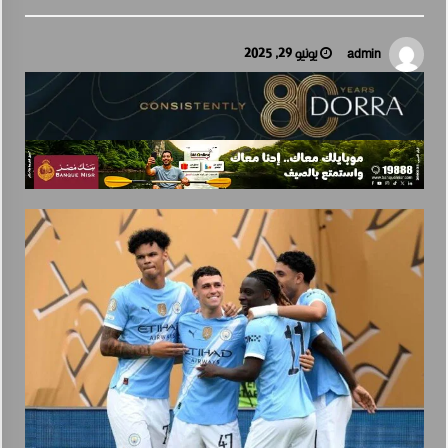
فيكسد مصر (FEDIS) وحلول تتشاركان في تطوير أول منصة للسياحة الصحية
في مصر والشرق الأوسط وأفريقيا..
أغسطس 6, 2026
يونيو 29, 2025
admin
بنك مصر يشارك في فعالية “اليوم العالمي للشباب” ويقدم العديد من العرو
ض المجانية دعمًا للشمول المالي تحت رعاية البنك المركزي المصري
أغسطس 6, 2026
جولدن تاون تبدأ أعمال الإنشاءات بمشروع «GT Business City» بالتزامن مع
طرح المرحلة الأولى للبيع.. وتنفيذ مبكر يعزز ثقة المستثمرين
أغسطس 5, 2026
أكبر بطارية في تاريخ سلسلة vivo Y تشعل المنافسة في مصر مع إطلاق vivo
Y500، المزود ببطارية BlueVolt رائدة بسعة 8100 مللي أمبير
أغسطس 5, 2026
19 نوفمبر.. إنطلاق 《أوتو إكس》 أكبر معرض لموزعين السيارات
المعتمدين في مصر
أغسطس 5, 2026