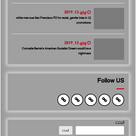
يونيو 13, 2019
12 white men sue San Francisco PD for racial, gender bias in
promotions
يونيو 13, 2019
Comrade Bernie’s American Socialist Dream would be a
nightmare
Follow US
البحث
البحث