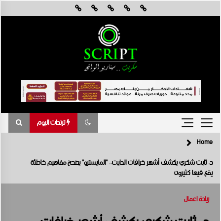
Skip
to
content
ترندات اليوم
Home
ترندات اليوم
د. ثابت شكري يكشف أشهر خرافات الدايت.. “المايسترو” يصحح مفاهيم خاطئة
يقع فيها كثيرون
القاهرة تستضيف أول ملتقى دولي في أفريقيا لمناقشة تأثيرات تغير المناخ
في هندسة الرياح
أغسطس 8, 2026
ريادة اعمال