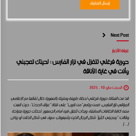
Next Post
غرفة الأخبار
حورية فرغلي تتغزل في نزار الفارس : لحيتك تعجبني
وأنت في غاية الأناقة
السبت مايو 10 , 2025
قدّمت الفنانة حورية فرغلي لحظة طريفة ومليئة بالعفوية خلال لقائها مع الإعلامي
العراقي نزار الفارس، ضمن برنامج “من قريب” على قناة “عراق الحدث”، حيث أنهت
معه كافة الخلافات السابقة، وبدأت تتغزل فيه أمام الجمهور. تحدثت حورية بصراحة
وقالت: “يعجبني كثيراً شكل الرجال الذين يشبهونك، سواء في شكل الذقن أو بياض
[…]