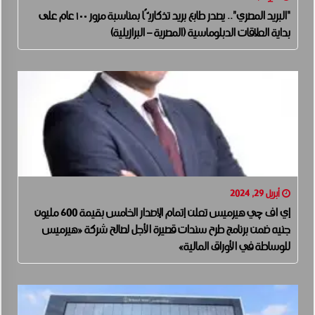
“البريد المصري”.. يصدر طابع بريد تذكاريًّا بمناسبة مرور ١٠٠ عام على
بداية العلاقات الدبلوماسية (المصرية – البرازيلية)
أبريل 29, 2024
إي اف چي هيرميس تعلن إتمام الإصدار الخامس بقيمة 600 مليون
جنيه ضمن برنامج طرح سندات قصيرة الأجل لصالح شركة «هيرميس
للوساطة في الأوراق المالية»