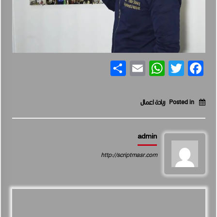
Share
WhatsApp
Email
Facebook
Twitter
Posted in
ريادة اعمال
admin
http://scriptmasr.com