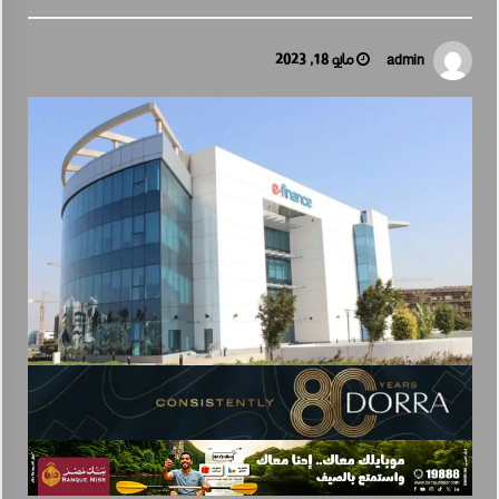
فيكسد مصر (FEDIS) وحلول تتشاركان في تطوير أول منصة للسياحة الصحية
في مصر والشرق الأوسط وأفريقيا..
أغسطس 6, 2026
مايو 18, 2023
admin
بنك مصر يشارك في فعالية “اليوم العالمي للشباب” ويقدم العديد من العرو
ض المجانية دعمًا للشمول المالي تحت رعاية البنك المركزي المصري
أغسطس 6, 2026
جولدن تاون تبدأ أعمال الإنشاءات بمشروع «GT Business City» بالتزامن مع
طرح المرحلة الأولى للبيع.. وتنفيذ مبكر يعزز ثقة المستثمرين
أغسطس 5, 2026
أكبر بطارية في تاريخ سلسلة vivo Y تشعل المنافسة في مصر مع إطلاق vivo
Y500، المزود ببطارية BlueVolt رائدة بسعة 8100 مللي أمبير
أغسطس 5, 2026
19 نوفمبر.. إنطلاق 《أوتو إكس》 أكبر معرض لموزعين السيارات
المعتمدين في مصر
أغسطس 5, 2026