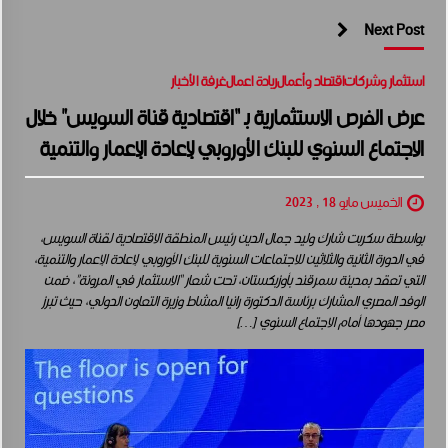
Next Post
استثمار وشركات
اقتصاد وأعمال
ريادة اعمال
غرفة الأخبار
عرض الفرص الاستثمارية بـ “اقتصادية قناة السويس” خلال
الاجتماع السنوي للبنك الأوروبي لإعادة الإعمار والتنمية
الخميس مايو 18 , 2023
بواسطة سكربت شارك وليد جمال الدين رئيس المنطقة الاقتصادية لقناة السويس،
في الدورة الثانية والثلاثين للاجتماعات السنوية للبنك الأوروبي لإعادة الإعمار والتنمية،
التي تعقد بمدينة سمرقند بأوزبكستان، تحت شعار “الاستثمار في المرونة”، ضمن
الوفد المصري المشارك برئاسة الدكتورة رانيا المشاط وزيرة التعاون الدولي، حيث تبرز
مصر جهودها أمام الاجتماع السنوي […]