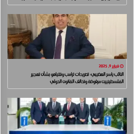
فبراير 9, 2025
النائب ياسر الهضيبي: تصريحات ترامب ونتنياهو بشأن تهجير
الفلسطينيين مرفوضة وتخالف القانون الدولي