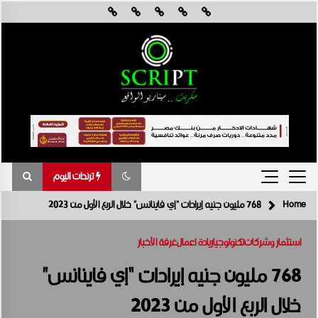
Skip
to
content
ترندات اليوم
Home
768 مليون جنيه إيرادات “إي فاينانس” خلال الربع الأول من 2023
ترندات اليوم
استثمار وشركات
تكنولوجيا
ريادة اعمال
غرفة الأخبار
جي آي جي مصر حياة تكافل تحقق أداءً مالياً استثنائياً خلال عام 2025 مع نمو
قوي في جميع المؤشرات المالية الرئيسية
768 مليون جنيه إيرادات “إي فاينانس”
أغسطس 6, 2026
خلال الربع الأول من 2023