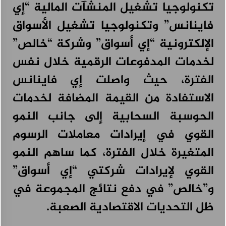
تكنولوجيا تشغيل المنشآت المالية “إي
علامة CHERY تقدم دليلاً للقيادة خلال فصل الصيف،
أغسطس 3, 2026
فاينانس” وتكنولوجيا تشغيل الأسواق
الإلكترونية “إي أسواق” وشركة “خالص”
لخدمات المدفوعات الرقمية خلال نفس
الفترة، حيث واصلت إي فاينانس
الاستفادة من القيمة المضافة لخدمات
الحوسبة السحابية إلى جانب النمو
القوي في إيرادات معاملات الرسوم
المتغيرة خلال الفترة، كما ساهم النمو
القوي لإيرادات شركتي “إي أسواق”
و”خالص” في دفع نتائج المجموعة في
ظل التحديات الاقتصادية الصعبة.