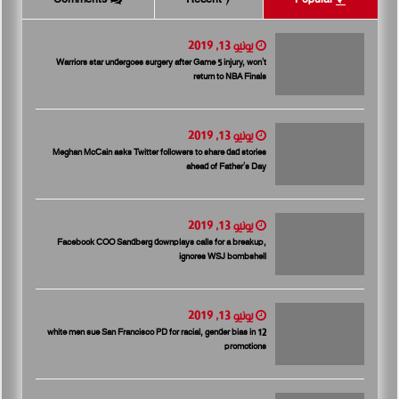
يونيو 13, 2019
Warriors star undergoes surgery after Game 5 injury, won’t
return to NBA Finals
يونيو 13, 2019
Meghan McCain asks Twitter followers to share dad stories
ahead of Father’s Day
يونيو 13, 2019
Facebook COO Sandberg downplays calls for a breakup,
ignores WSJ bombshell
يونيو 13, 2019
12 white men sue San Francisco PD for racial, gender bias in
promotions