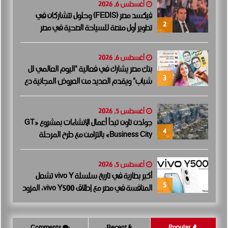
أغسطس 6, 2026
فيكسد مصر (FEDIS) وحلول تتشاركان في
2
تطوير أول منصة للسياحة الصحية في مصر
والشرق الأوسط وأفريقيا..
أغسطس 6, 2026
بنك مصر يشارك في فعالية “اليوم العالمي لل
3
شباب” ويقدم العديد من العروض المجانية دع
مًا للشمول المالي تحت رعاية البنك المركزي الم
صري
أغسطس 5, 2026
جولدن تاون تبدأ أعمال الإنشاءات بمشروع «GT
4
Business City» بالتزامن مع طرح المرحلة
الأولى للبيع.. وتنفيذ مبكر يعزز ثقة المستثمرين
أغسطس 5, 2026
أكبر بطارية في تاريخ سلسلة vivo Y تشعل
5
المنافسة في مصر مع إطلاق vivo Y500، المزود
ببطارية BlueVolt رائدة بسعة 8100 مللي أمبير
Comments
Recent
Popular